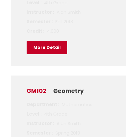
Level :
4th Grade
Instructor :
Alan Smith
Semester :
Fall 2018
Credit :
4.000
More Detail
GM102
Geometry
Department :
Mathematics
Level :
4th Grade
Instructor :
Alan Smith
Semester :
Spring 2019