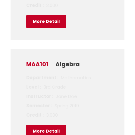
Credit :
3.000
More Detail
MAA101
Algebra
Department :
Mathematics
Level :
3rd Grade
Instructor :
Jane Doe
Semester :
Spring 2019
Credit :
3.000
More Detail