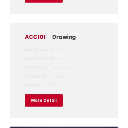
ACC101
Drawing
Department :
Arts
Level :
4th Grade
Instructor :
Jane Doe
Semester :
Fall 2018
Credit :
4.000
More Detail