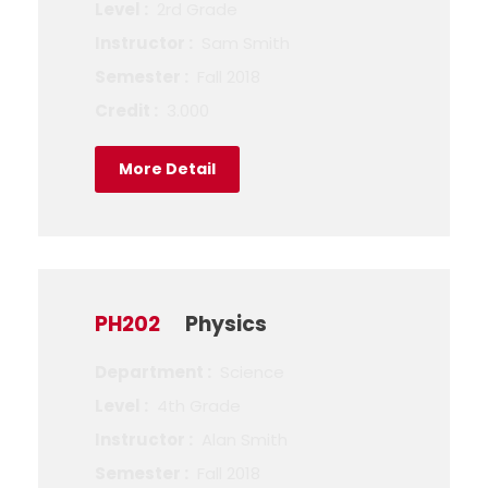
Level :
2rd Grade
Instructor :
Sam Smith
Semester :
Fall 2018
Credit :
3.000
More Detail
PH202
Physics
Department :
Science
Level :
4th Grade
Instructor :
Alan Smith
Semester :
Fall 2018