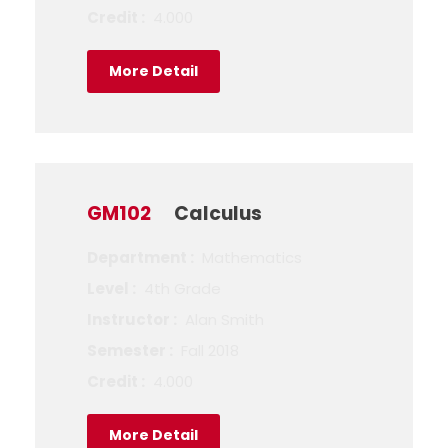
Credit :
4.000
More Detail
GM102
Calculus
Department :
Mathematics
Level :
4th Grade
Instructor :
Alan Smith
Semester :
Fall 2018
Credit :
4.000
More Detail