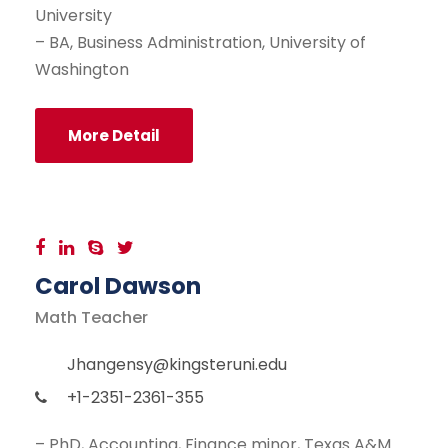
University
– BA, Business Administration, University of
Washington
More Detail
Carol Dawson
Math Teacher
Jhangensy@kingsteruni.edu
+1-2351-2361-355
– PhD, Accounting, Finance minor, Texas A&M