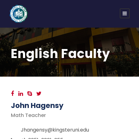
English Faculty
John Hagensy
Math Teacher
Jhangensy@kingsteruni.edu